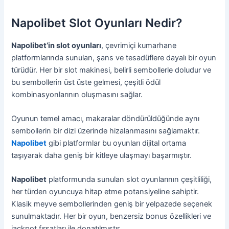
Napolibet Slot Oyunları Nedir?
Napolibet’in slot oyunları
, çevrimiçi kumarhane
platformlarında sunulan, şans ve tesadüflere dayalı bir oyun
türüdür. Her bir slot makinesi, belirli sembollerle doludur ve
bu sembollerin üst üste gelmesi, çeşitli ödül
kombinasyonlarının oluşmasını sağlar.
Oyunun temel amacı, makaralar döndürüldüğünde aynı
sembollerin bir dizi üzerinde hizalanmasını sağlamaktır.
Napolibet
gibi platformlar bu oyunları dijital ortama
taşıyarak daha geniş bir kitleye ulaşmayı başarmıştır.
Napolibet
platformunda sunulan slot oyunlarının çeşitliliği,
her türden oyuncuya hitap etme potansiyeline sahiptir.
Klasik meyve sembollerinden geniş bir yelpazede seçenek
sunulmaktadır. Her bir oyun, benzersiz bonus özellikleri ve
jackpot fırsatları ile donatılmıştır.