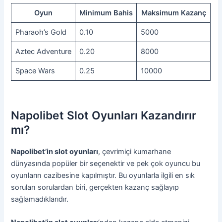
Oyun
Minimum Bahis
Maksimum Kazanç
Pharaoh’s Gold
0.10
5000
Aztec Adventure
0.20
8000
Space Wars
0.25
10000
Napolibet Slot Oyunları Kazandırır
mı?
Napolibet’in slot oyunları
, çevrimiçi kumarhane
dünyasında popüler bir seçenektir ve pek çok oyuncu bu
oyunların cazibesine kapılmıştır. Bu oyunlarla ilgili en sık
sorulan sorulardan biri, gerçekten kazanç sağlayıp
sağlamadıklarıdır.