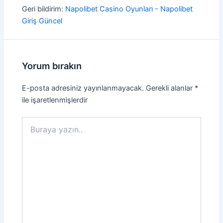
Geri bildirim:
Napolibet Casino Oyunları - Napolibet
Giriş Güncel
Yorum bırakın
E-posta adresiniz yayınlanmayacak.
Gerekli alanlar
*
ile işaretlenmişlerdir
Buraya
yazın..