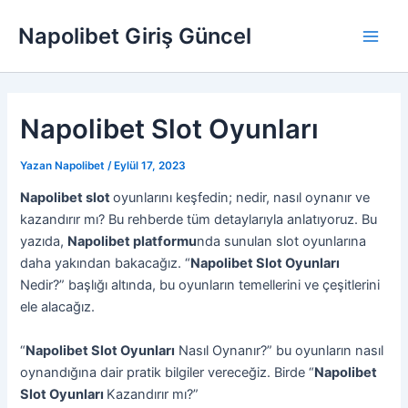
İçeriğe
Napolibet Giriş Güncel
atla
Main
Men
Napolibet Slot Oyunları
Yazan
Napolibet
/
Eylül 17, 2023
Napolibet slot
oyunlarını keşfedin; nedir, nasıl oynanır ve
kazandırır mı? Bu rehberde tüm detaylarıyla anlatıyoruz. Bu
yazıda,
Napolibet platformu
nda sunulan slot oyunlarına
daha yakından bakacağız. “
Napolibet Slot Oyunları
Nedir?” başlığı altında, bu oyunların temellerini ve çeşitlerini
ele alacağız.
“
Napolibet Slot Oyunları
Nasıl Oynanır?” bu oyunların nasıl
oynandığına dair pratik bilgiler vereceğiz. Birde “
Napolibet
Slot Oyunları
Kazandırır mı?”