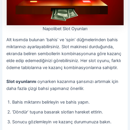
Napolibet Slot Oyunları
Alt kısımda bulunan ‘bahis’ ve ‘spin’ düğmelerinden bahis
miktarınızı ayarlayabilirsiniz. Slot makinesi durduğunda,
ekranda beliren sembollerin kombinasyonuna göre kazanç
elde edip edemediğinizi görebilirsiniz. Her slot oyunu, farklı
ödeme tablolarına ve kazanç kombinasyonlarına sahiptir.
Slot oyunlarını
oynarken kazanma şansınızı artırmak için
daha fazla çizgi bahsi yapmanız önerilir.
Bahis miktarını belirleyin ve bahis yapın.
‘Döndür’ tuşuna basarak slotları hareket ettirin.
Sonucu gözlemleyin ve kazanç durumunuza bakın.