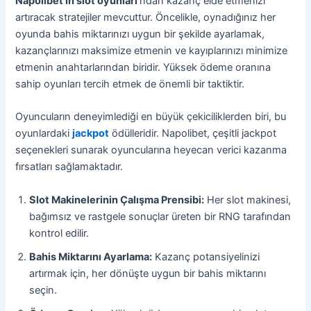
Napolibet’in slot oyunları
‘ndan kazanç elde etmenizi
artıracak stratejiler mevcuttur. Öncelikle, oynadığınız her
oyunda bahis miktarınızı uygun bir şekilde ayarlamak,
kazançlarınızı maksimize etmenin ve kayıplarınızı minimize
etmenin anahtarlarından biridir. Yüksek ödeme oranına
sahip oyunları tercih etmek de önemli bir taktiktir.
Oyuncuların deneyimlediği en büyük çekiciliklerden biri, bu
oyunlardaki
jackpot
ödülleridir. Napolibet, çeşitli jackpot
seçenekleri sunarak oyuncularına heyecan verici kazanma
fırsatları sağlamaktadır.
Slot Makinelerinin Çalışma Prensibi:
Her slot makinesi,
bağımsız ve rastgele sonuçlar üreten bir RNG tarafından
kontrol edilir.
Bahis Miktarını Ayarlama:
Kazanç potansiyelinizi
artırmak için, her dönüşte uygun bir bahis miktarını
seçin.