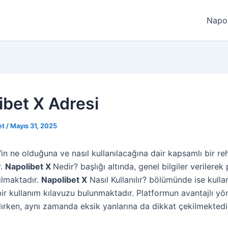
Napol
ibet X Adresi
et
/
Mayıs 31, 2025
‘in ne olduğuna ve nasıl kullanılacağına dair kapsamlı bir re
r.
Napolibet X
Nedir? başlığı altında, genel bilgiler verilere
tılmaktadır.
Napolibet X
Nasıl Kullanılır? bölümünde ise kullanı
r kullanım kılavuzu bulunmaktadır. Platformun avantajlı yön
lırken, aynı zamanda eksik yanlarına da dikkat çekilmektedi