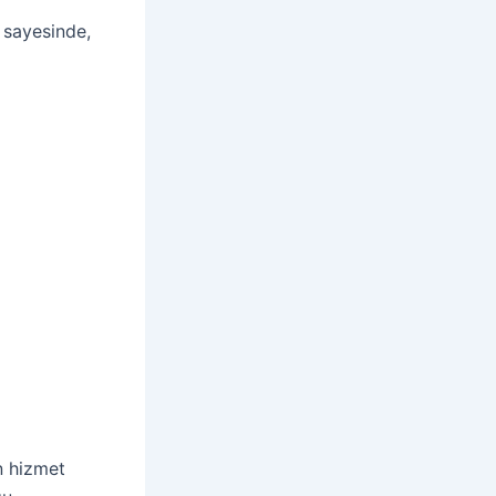
 sayesinde,
en hizmet