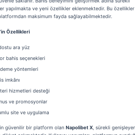
güvenle saklanır. Bahis deneyimini geliştirmek adına sürekli
r yapılmakta ve yeni özellikler eklenmektedir. Bu özellikler
r platformdan maksimum fayda sağlayabilmektedir.
in Özellikleri
 dostu ara yüz
por bahis seçenekleri
ödeme yöntemleri
is imkânı
eri hizmetleri desteği
nus ve promosyonlar
umlu site ve uygulama
çin güvenilir bir platform olan
Napolibet X
, sürekli genişley