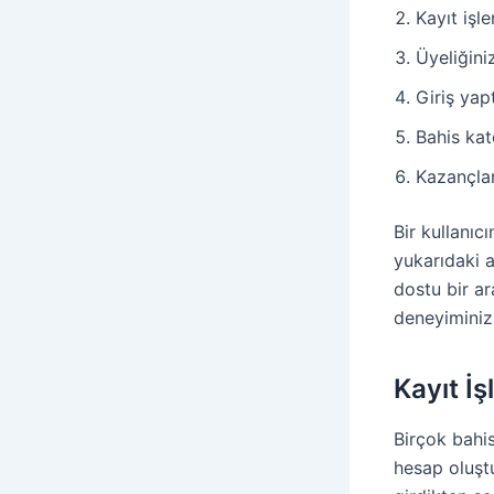
Kayıt işle
Üyeliğini
Giriş yap
Bahis kat
Kazançlar
Bir kullanıc
yukarıdaki a
dostu bir ar
deneyiminizi
Kayıt İş
Birçok bahis
hesap oluştu