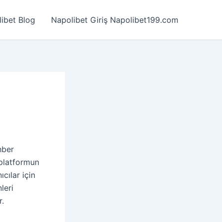
ibet Blog
Napolibet Giriş Napolibet199.com
hber
k platformun
cılar için
leri
r.