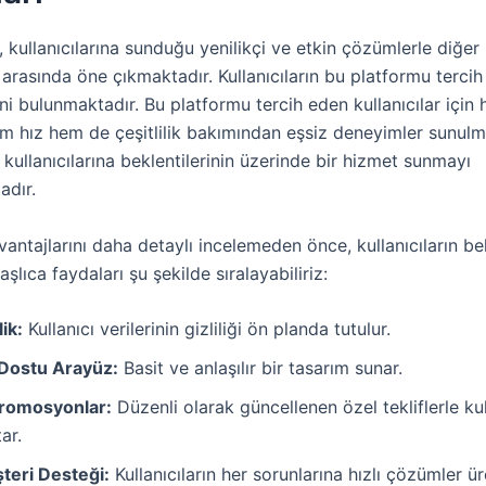
, kullanıcılarına sunduğu yenilikçi ve etkin çözümlerle diğer
 arasında öne çıkmaktadır. Kullanıcıların bu platformu tercih
i bulunmaktadır. Bu platformu tercih eden kullanıcılar için
em hız hem de çeşitlilik bakımından eşsiz deneyimler sunulm
kullanıcılarına beklentilerinin üzerinde bir hizmet sunmayı
dır.
antajlarını daha detaylı incelemeden önce, kullanıcıların bek
aşlıca faydaları şu şekilde sıralayabiliriz:
ik:
Kullanıcı verilerinin gizliliği ön planda tutulur.
 Dostu Arayüz:
Basit ve anlaşılır bir tasarım sunar.
romosyonlar:
Düzenli olarak güncellenen özel tekliflerle kul
ar.
teri Desteği:
Kullanıcıların her sorunlarına hızlı çözümler üre