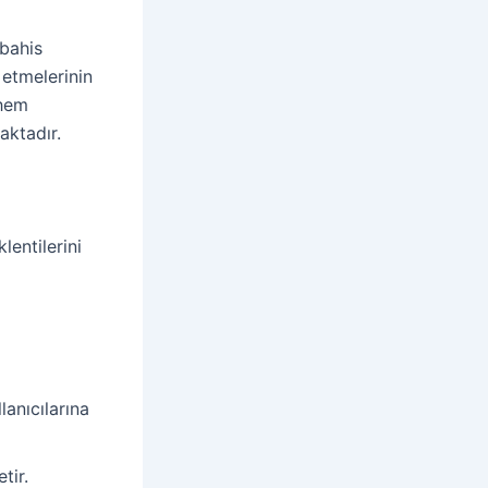
 bahis
 etmelerinin
 hem
aktadır.
lentilerini
lanıcılarına
tir.