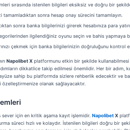
mleri sırasında istenilen bilgileri eksiksiz ve doğru bir şekil
zi tamamladıktan sonra hesap onay sürecini tamamlayın.
tıktan sonra banka bilgilerinizi girerek hesabınıza para yatırı
egorilerinden ilgilendiğiniz oyunu seçin ve bahis yapmaya b
ınızı çekmek için banka bilgilerinizin doğruluğunu kontrol e
ının
Napolibet X
platformunu etkin bir şekilde kullanabilmesi 
dımların dikkatlice takip edilmesi önemlidir. Her bir adım, ku
ayüze sahip bu platformda sizlere rehberlik edecektir ve ba
 özelleştirmenize olanak sağlayacaktır.
lemleri
 sever için en kritik aşama kayıt işlemidir.
Napolibet
X
plat
rma süreci hızlı ve kolaydır. İstenilen bilgileri doğru bir şek