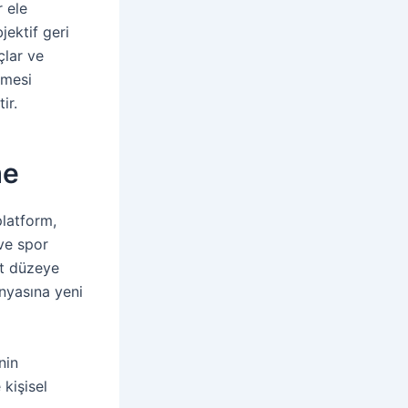
r ele
ektif geri
çlar ve
lmesi
ir.
me
platform,
 ve spor
st düzeye
ünyasına yeni
inin
kişisel