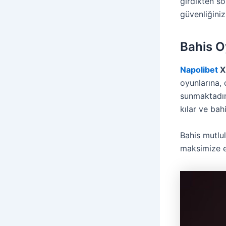
girdikten so
güvenliğiniz 
Bahis O
Napolibet
X
oyunlarına, 
sunmaktadır.
kılar ve bahi
Bahis mutlu
maksimize e