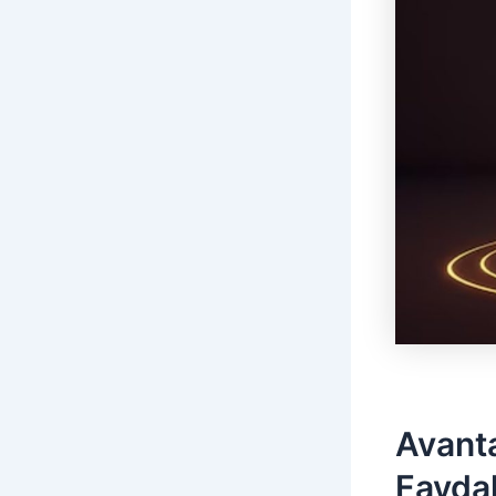
Avanta
Faydal