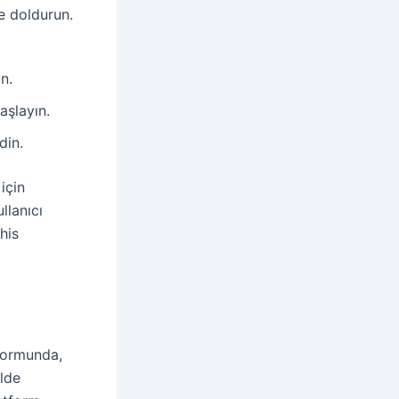
de doldurun.
n.
aşlayın.
din.
için
llanıcı
his
formunda,
ilde